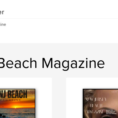
er
ine
 Beach Magazine