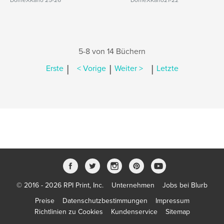
DomeXKano 25-26
DomeXKano21-22
5-8 von 14 Büchern
|
|
|
Erste
< Vorige
Weiter >
Letzte
© 2016 - 2026 RPI Print, Inc.
Unternehmen
Jobs bei Blurb
Preise
Datenschutzbestimmungen
Impressum
Richtlinien zu Cookies
Kundenservice
Sitemap