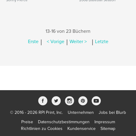
Sonny Pierce
2008 Baseball Season
13-16 von 23 Büchern
|
|
|
Erste
< Vorige
Weiter >
Letzte
© 2016 - 2026 RPI Print, Inc.
Unternehmen
Jobs bei Blurb
Preise
Datenschutzbestimmungen
Impressum
Richtlinien zu Cookies
Kundenservice
Sitemap