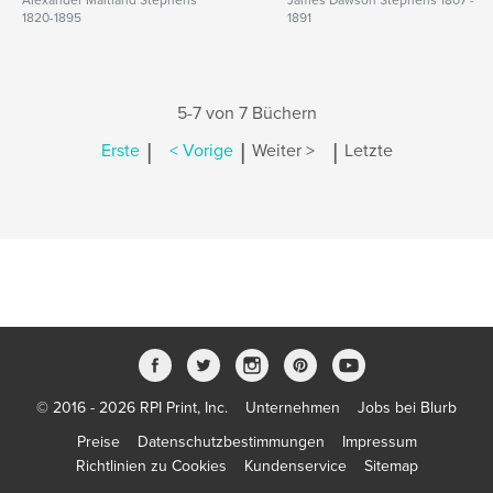
Alexander Maitland Stephens
James Dawson Stephens 1807 -
1820-1895
1891
5-7 von 7 Büchern
|
|
|
Erste
< Vorige
Weiter >
Letzte
© 2016 - 2026 RPI Print, Inc.
Unternehmen
Jobs bei Blurb
Preise
Datenschutzbestimmungen
Impressum
Richtlinien zu Cookies
Kundenservice
Sitemap