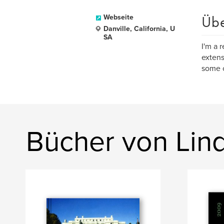
Üb
Webseite
Danville, California, U
SA
I'm a 
extens
some o
Bücher von Lin