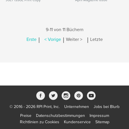
JULY ISSUE Print Copy
April Magazine Issue
9-11 von 11 Büchern
|
|
|
Erste
< Vorige
Weiter >
Letzte
© 2016 - 2026 RPI Print, Inc.
Unternehmen
Jobs bei Blurb
Preise
Datenschutzbestimmungen
Impressum
Richtlinien zu Cookies
Kundenservice
Sitemap