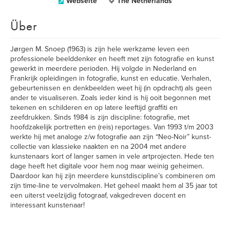
Webseite
The Netherlands
Über
Jørgen M. Snoep (1963) is zijn hele werkzame leven een
professionele beelddenker en heeft met zijn fotografie en kunst
gewerkt in meerdere perioden. Hij volgde in Nederland en
Frankrijk opleidingen in fotografie, kunst en educatie. Verhalen,
gebeurtenissen en denkbeelden weet hij (in opdracht) als geen
ander te visualiseren. Zoals ieder kind is hij ooit begonnen met
tekenen en schilderen en op latere leeftijd graffiti en
zeefdrukken. Sinds 1984 is zijn discipline: fotografie, met
hoofdzakelijk portretten en (reis) reportages. Van 1993 t/m 2003
werkte hij met analoge z/w fotografie aan zijn “Neo-Noir” kunst-
collectie van klassieke naakten en na 2004 met andere
kunstenaars kort of langer samen in vele artprojecten. Hede ten
dage heeft het digitale voor hem nog maar weinig geheimen.
Daardoor kan hij zijn meerdere kunstdiscipline’s combineren om
zijn time-line te vervolmaken. Het geheel maakt hem al 35 jaar tot
een uiterst veelzijdig fotograaf, vakgedreven docent en
interessant kunstenaar!