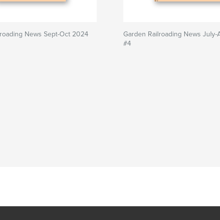
lroading News Sept-Oct 2024
Garden Railroading News July
#4