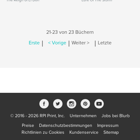
The Reign of El Don
Lure Of The Storm
21-23 von 23 Büchern
|
|
|
Erste
< Vorige
Weiter >
Letzte
© 2016 - 2026 RPI Print, Inc.
Unternehmen
Jobs bei Blurb
Preise
Datenschutzbestimmungen
Impressum
Richtlinien zu Cookies
Kundenservice
Sitemap