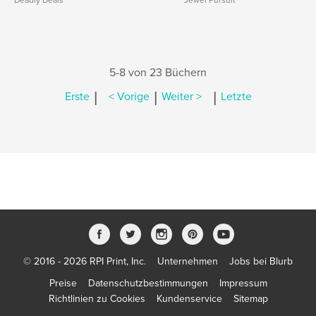
Deadly Deals
Jewel Pursuit
5-8 von 23 Büchern
|
|
|
Erste
< Vorige
Weiter >
Letzte
© 2016 - 2026 RPI Print, Inc.
Unternehmen
Jobs bei Blurb
Preise
Datenschutzbestimmungen
Impressum
Richtlinien zu Cookies
Kundenservice
Sitemap