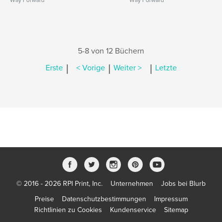
Way Forward
Way Forward
5-8 von 12 Büchern
|
|
|
Erste
< Vorige
Weiter >
Letzte
© 2016 - 2026 RPI Print, Inc.
Unternehmen
Jobs bei Blurb
Preise
Datenschutzbestimmungen
Impressum
Richtlinien zu Cookies
Kundenservice
Sitemap