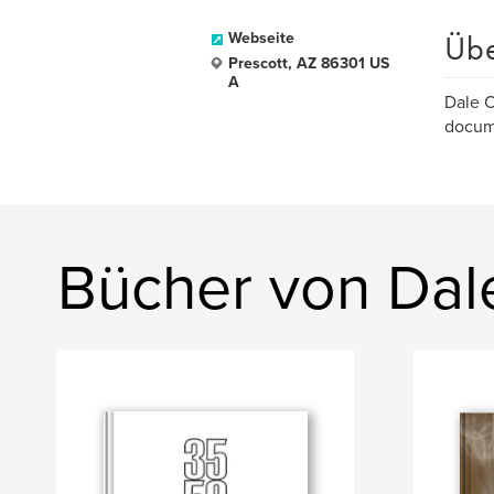
Üb
Webseite
Prescott, AZ 86301 US
A
Dale O
docum
Bücher von Dal