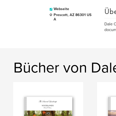
Üb
Webseite
Prescott, AZ 86301 US
A
Dale O
docum
Bücher von Dal