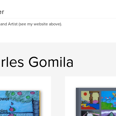
er
 and Artist (see my website above).
rles Gomila