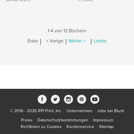
German Graffiti
in Transit
1-4 von 12 Büchern
|
|
|
Erste
< Vorige
Weiter >
Letzte
© 2016 - 2026 RPI Print, Inc.
Unternehmen
Jobs bei Blurb
Preise
Datenschutzbestimmungen
Impressum
Richtlinien zu Cookies
Kundenservice
Sitemap