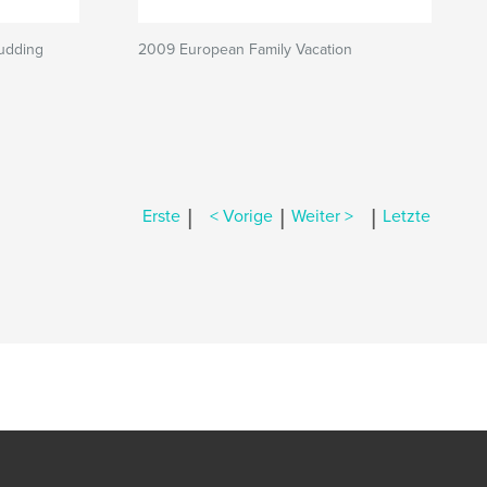
 budding
2009 European Family Vacation
|
|
|
Erste
< Vorige
Weiter >
Letzte