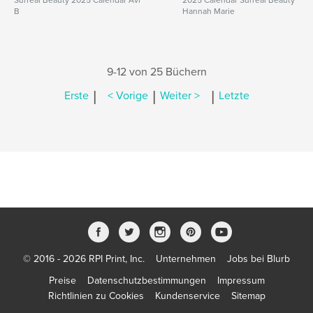
Surreal Beauty 2025 Calendar Avi
2025 Calendar Surreal Beauty
B
Hannah Marie
9-12 von 25 Büchern
|
|
|
Erste
< Vorige
Weiter >
Letzte
© 2016 - 2026 RPI Print, Inc.
Unternehmen
Jobs bei Blurb
Preise
Datenschutzbestimmungen
Impressum
Richtlinien zu Cookies
Kundenservice
Sitemap