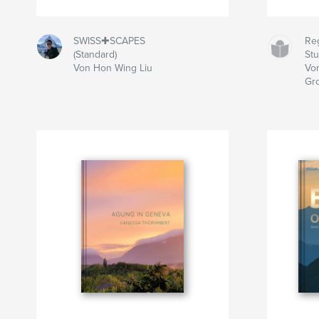
SWISS✚SCAPES
Re
(Standard)
Stu
Von Hon Wing Liu
Von
Gro