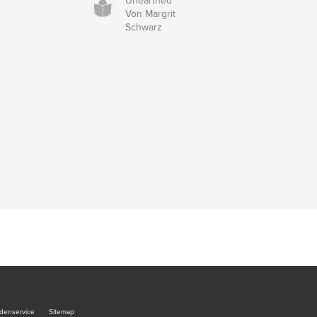
Unearthed
Von Margrit
Schwarz
denservice
Sitemap