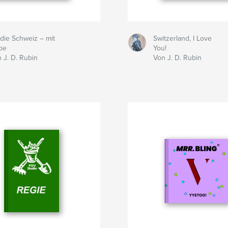
die Schweiz – mit
Switzerland, I Love
be
You!
 J. D. Rubin
Von J. D. Rubin