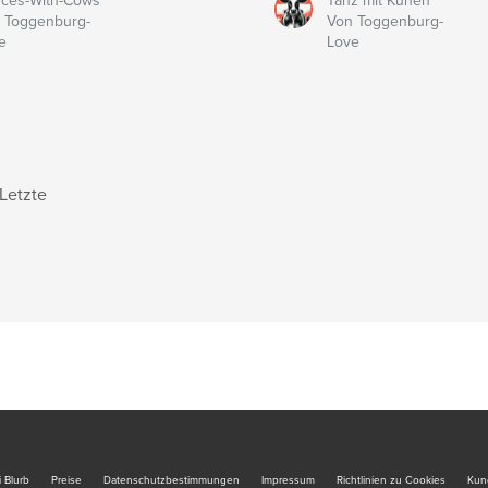
ces-With-Cows
Tanz mit Kühen
 Toggenburg-
Von Toggenburg-
e
Love
Letzte
 Blurb
Preise
Datenschutzbestimmungen
Impressum
Richtlinien zu Cookies
Kun