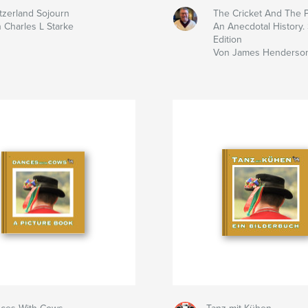
tzerland Sojourn
The Cricket And The P
 Charles L Starke
An Anecdotal History.
Edition
Von James Henderso