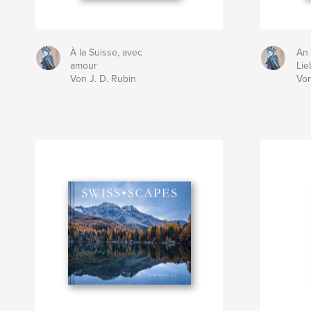
À la Suisse, avec
An 
amour
Lie
Von J. D. Rubin
Von