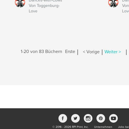
Dances-With-Cows
Dan
Von Toggenburg-
Von
Love
Lov
|
|
|
1-20 von 83 Büchern
Erste
< Vorige
Weiter >
© 2016 - 2026 RPI Print, Inc.
Unternehmen
Jobs bei