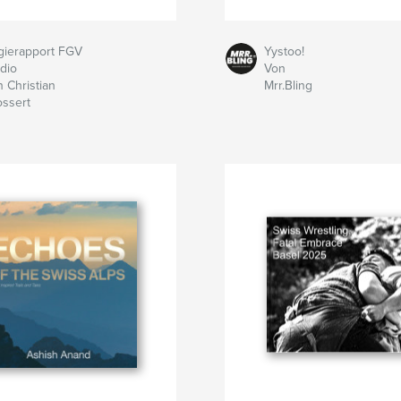
gierapport FGV
Yystoo!
dio
Von
 Christian
Mrr.Bling
ssert