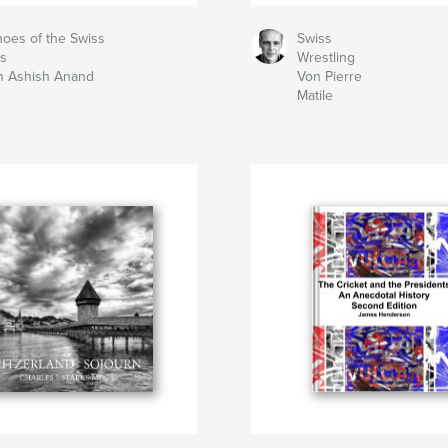
oes of the Swiss
Swiss
ps
Wrestling
n Ashish Anand
Von Pierre
Matile