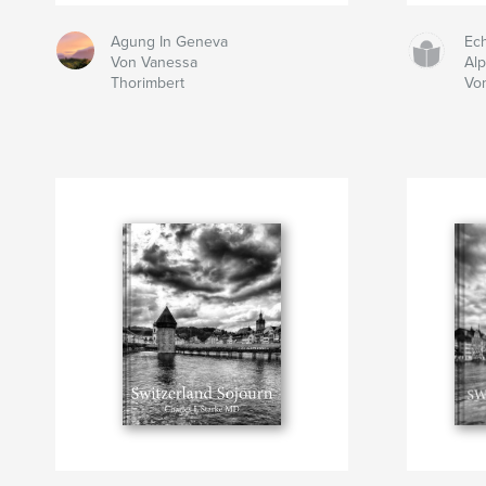
Agung In Geneva
Ech
Von Vanessa
Al
Thorimbert
Vo