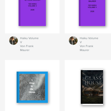
Haiku Volume
Haiku Volume
V
V
Von Frank
Von Frank
Maurer
Maurer