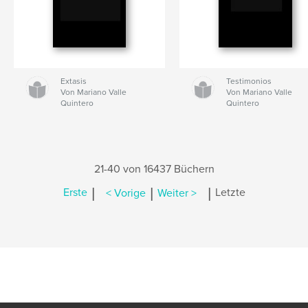
Extasis
Testimonios
Von Mariano Valle
Von Mariano Valle
Quintero
Quintero
21-40 von 16437 Büchern
|
|
|
Erste
< Vorige
Weiter >
Letzte