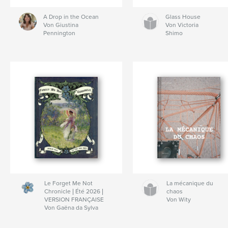
A Drop in the Ocean
Glass House
Von Giustina
Von Victoria
Pennington
Shimo
Le Forget Me Not
La mécanique du
Chronicle | Été 2026 |
chaos
VERSION FRANÇAISE
Von Wity
Von Gaëna da Sylva