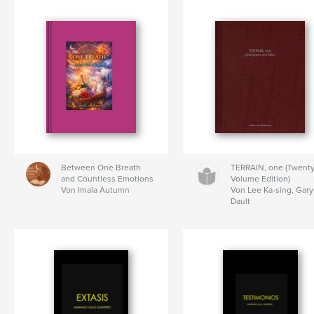
Between One Breath
TERRAIN, one (Twenty
and Countless Emotions
Volume Edition)
Von Imala Autumn
Von Lee Ka-sing, Gar
Dault