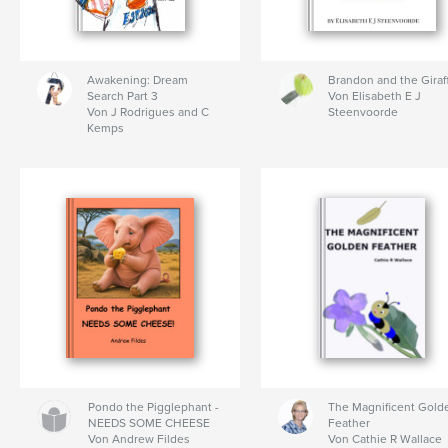
Awakening: Dream
Brandon and the Giraf
Search Part 3
Von Elisabeth E J
Von J Rodrigues and C
Steenvoorde
Kemps
Pondo the Pigglephant -
The Magnificent Gold
NEEDS SOME CHEESE
Feather
Von Andrew Fildes
Von Cathie R Wallace