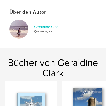
Sprache
English
Schlüsselwörter
Über den Autor
,
,
,
people
homes
buildings
scenes
Geraldine Clark
Greene, NY
Bücher von Geraldine
Clark