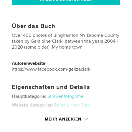
Über das Buch
Over 400 photos of Binghamton NY Broome County
taken by Geraldine Clark; between the years 2004 -
2020 (some older). My home town.
Autorenwebsite
https://www.facebook.com/gelizaclark
Eigenschaften und Details
Hauptkategorie:
Straßenfotografie
Weitere Kategorien
Reisen
,
New York
Projektoption:
US Letter-Format, 22×28 cm
MEHR ANZEIGEN
Seitenanzahl:
52
Veröffentlichungsdatum:
März 16, 2020