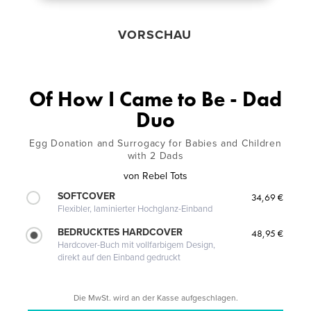
VORSCHAU
Of How I Came to Be - Dad
Duo
Egg Donation and Surrogacy for Babies and Children
with 2 Dads
von
Rebel Tots
SOFTCOVER
34,69 €
Flexibler, laminierter Hochglanz-Einband
BEDRUCKTES HARDCOVER
48,95 €
Hardcover-Buch mit vollfarbigem Design,
direkt auf den Einband gedruckt
Die MwSt. wird an der Kasse aufgeschlagen.