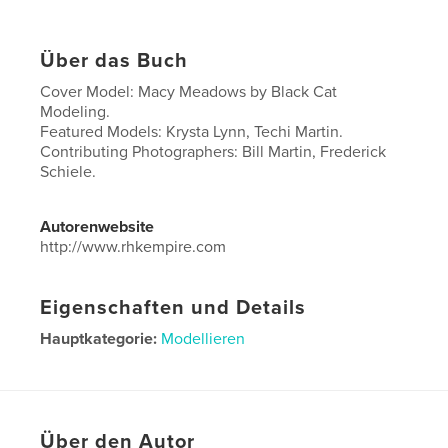
Über das Buch
Cover Model: Macy Meadows by Black Cat
Modeling.
Featured Models: Krysta Lynn, Techi Martin.
Contributing Photographers: Bill Martin, Frederick
Schiele.
Autorenwebsite
http://www.rhkempire.com
Eigenschaften und Details
Hauptkategorie:
Modellieren
Projektoption:
US Letter-Format, 22×28 cm
Seitenanzahl:
24
Veröffentlichungsdatum:
Okt. 20, 2019
Über den Autor