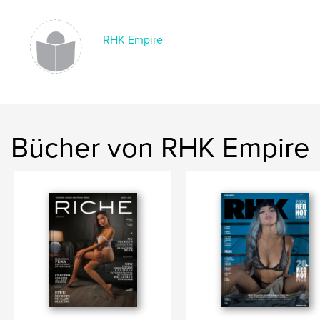
Sprache
English
Schlüsselwörter
RHK Empire
,
magazine
rhk
Bücher von RHK Empire