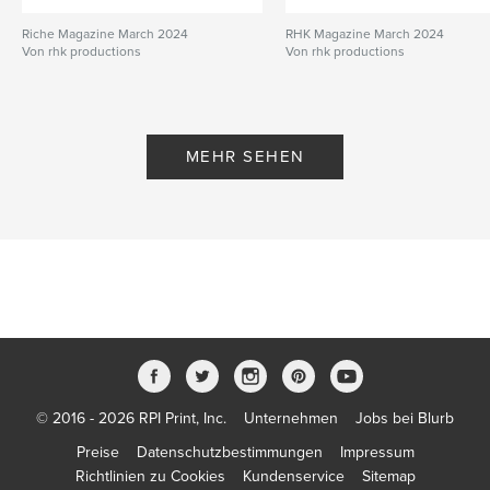
Riche Magazine March 2024
RHK Magazine March 2024
Von rhk productions
Von rhk productions
MEHR SEHEN
© 2016 - 2026 RPI Print, Inc.
Unternehmen
Jobs bei Blurb
Preise
Datenschutzbestimmungen
Impressum
Richtlinien zu Cookies
Kundenservice
Sitemap