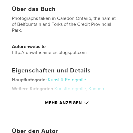
Über das Buch
Photographs taken in Caledon Ontario, the hamlet
of Belfountain and Forks of the Credit Provincial
Park.
Autorenwebsite
http://funwithcameras.blogspot.com
Eigenschaften und Details
Hauptkategorie:
Kunst & Fotografie
Weitere Kategorien
Kunstfotografie
,
Kanada
Projektoption:
US Letter-Format, 22×28 cm
MEHR ANZEIGEN
Seitenanzahl:
24
Veröffentlichungsdatum:
Juni 18, 2019
Sprache
English
Schlüsselwörter
Über den Autor