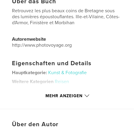
Über das Buch
Retrouvez les plus beaux coins de Bretagne sous
des lumières époustouflantes. Ille-et-Vilaine, Côtes-
d'Armor, Finistère et Morbihan
Autorenwebsite
http://www.photovoyage.org
Eigenschaften und Details
Hauptkategorie:
Kunst & Fotografie
Weitere Kategorien
Reisen
Projektoption:
Standard-Querformat, 25×20 cm
MEHR ANZEIGEN
Seitenanzahl:
108
Veröffentlichungsdatum:
Nov. 27, 2018
Sprache
French
Schlüsselwörter
Über den Autor
,
,
,
Bretagne
Brittany
Finistère