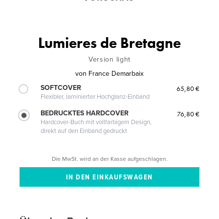
Lumieres de Bretagne
Version light
von
France Demarbaix
SOFTCOVER
65,80 €
Flexibler, laminierter Hochglanz-Einband
BEDRUCKTES HARDCOVER
76,80 €
Hardcover-Buch mit vollfarbigem Design,
direkt auf den Einband gedruckt
Die MwSt. wird an der Kasse aufgeschlagen.