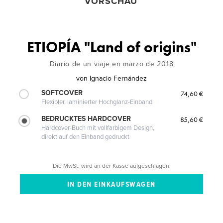
VORSCHAU
ETIOPÍA "Land of origins"
Diario de un viaje en marzo de 2018
von
Ignacio Fernández
SOFTCOVER
74,60 €
Flexibler, laminierter Hochglanz-Einband
BEDRUCKTES HARDCOVER
85,60 €
Hardcover-Buch mit vollfarbigem Design,
direkt auf den Einband gedruckt
Die MwSt. wird an der Kasse aufgeschlagen.