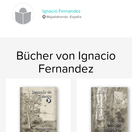
,
Ignacio Fernandez
dahir bahr
tana
Majadahonda -España
Bücher von Ignacio
Fernandez