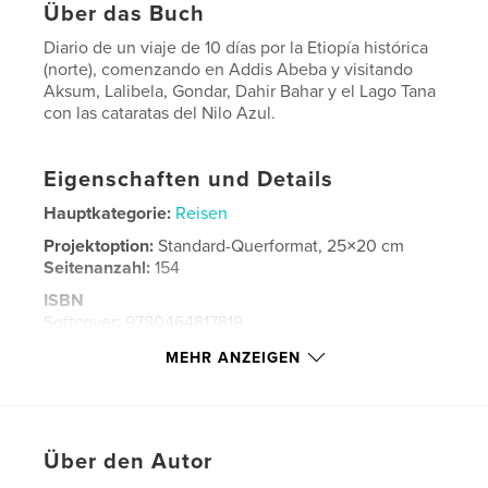
Über das Buch
Diario de un viaje de 10 días por la Etiopía histórica
(norte), comenzando en Addis Abeba y visitando
Aksum, Lalibela, Gondar, Dahir Bahar y el Lago Tana
con las cataratas del Nilo Azul.
Eigenschaften und Details
Hauptkategorie:
Reisen
Projektoption:
Standard-Querformat, 25×20 cm
Seitenanzahl:
154
ISBN
Softcover: 9780464817819
Bedrucktes Hardcover: 9780464817826
MEHR ANZEIGEN
Veröffentlichungsdatum:
Sept. 16, 2018
Sprache
Spanish
Schlüsselwörter
Über den Autor
,
,
,
,
etiopía
aksum
gondar
lalibela