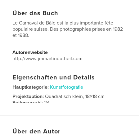
Über das Buch
Le Carnaval de Bâle est la plus importante fête
populaire suisse. Des photographies prises en 1982
et 1988.
Autorenwebsite
http://www.jmmartindutheil.com
Eigenschaften und Details
Hauptkategorie:
Kunstfotografie
Projektoption:
Quadratisch klein, 18×18 cm
Seitenanzahl:
24
Veröffentlichungsdatum:
Aug. 01, 2018
Sprache
French
Schlüsselwörter
Über den Autor