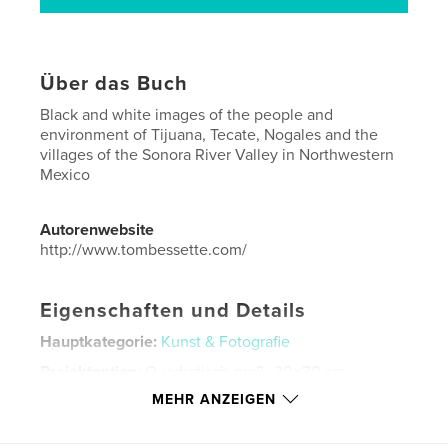
Über das Buch
Black and white images of the people and
environment of Tijuana, Tecate, Nogales and the
villages of the Sonora River Valley in Northwestern
Mexico
Autorenwebsite
http://www.tombessette.com/
Eigenschaften und Details
Hauptkategorie:
Kunst & Fotografie
Projektoption:
Quadratisch groß, 30×30 cm
Seitenanzahl:
156
MEHR ANZEIGEN
ISBN
Bedrucktes Hardcover: 9781388662073