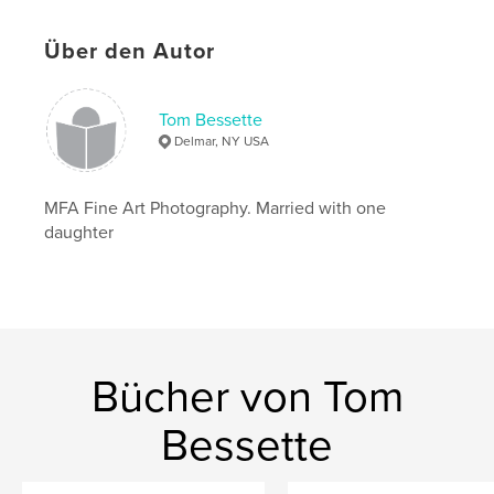
Veröffentlichungsdatum:
Apr. 04, 2018
Über den Autor
Sprache
English
Schlüsselwörter
Tom Bessette
,
,
,
Mexico
Photography
Documentary
Delmar, NY USA
,
Sonora
Poverty
MFA Fine Art Photography. Married with one
daughter
Bücher von Tom
Bessette