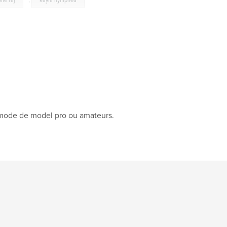
one raj
,
kayla nymphea
 mode de model pro ou amateurs.