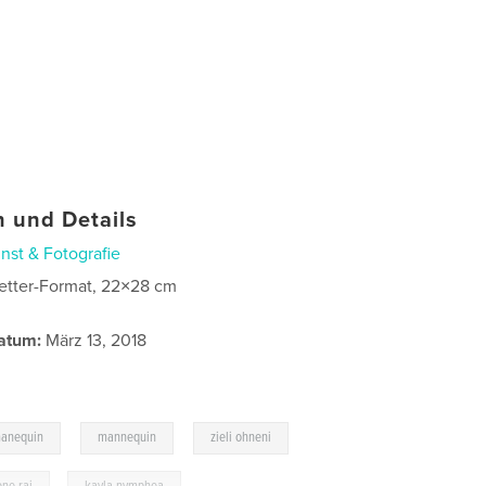
 und Details
nst & Fotografie
etter-Format, 22×28 cm
atum:
März 13, 2018
,
,
anequin
mannequin
zieli ohneni