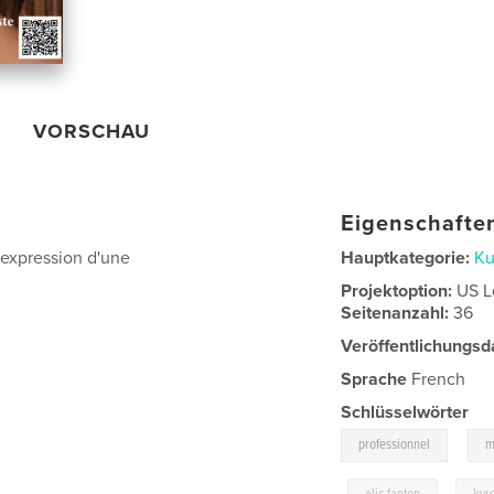
VORSCHAU
Eigenschaften
'expression d'une
Hauptkategorie:
Ku
Projektoption:
US L
Seitenanzahl:
36
Veröffentlichungsd
Sprache
French
Schlüsselwörter
,
professionnel
m