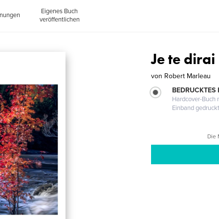
Eigenes Buch
inungen
veröffentlichen
Je te dira
von
Robert Marleau
BEDRUCKTES
Hardcover-Buch m
Einband gedruck
Die 