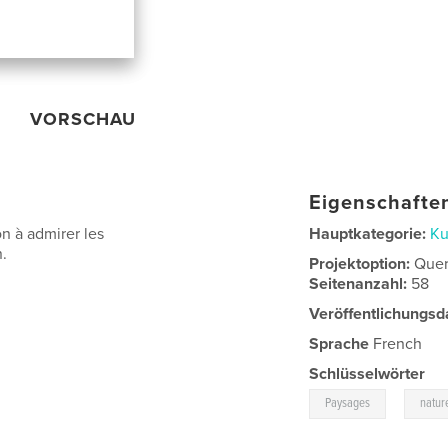
VORSCHAU
Eigenschaften
n à admirer les
Hauptkategorie:
Ku
.
Projektoption:
Quer
Seitenanzahl:
58
Veröffentlichungsd
Sprache
French
Schlüsselwörter
,
Paysages
natur