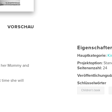
VORSCHAU
Eigenschaften
Hauptkategorie:
Ki
Projektoption:
Stan
le her Mommy and
Seitenanzahl:
24
Veröffentlichungsd
t time she will
Schlüsselwörter
,
Children's book