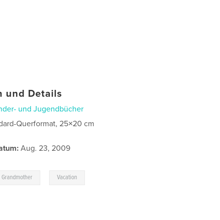
 und Details
nder- und Jugendbücher
dard-Querformat, 25×20 cm
atum:
Aug. 23, 2009
,
Grandmother
Vacation