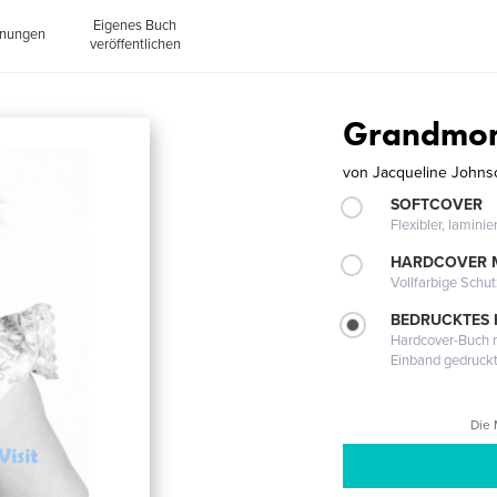
Eigenes Buch
inungen
veröffentlichen
Grandmomm
von
Jacqueline Johns
SOFTCOVER
Flexibler, lamini
HARDCOVER 
Vollfarbige Schu
BEDRUCKTES
Hardcover-Buch m
Einband gedruck
Die 