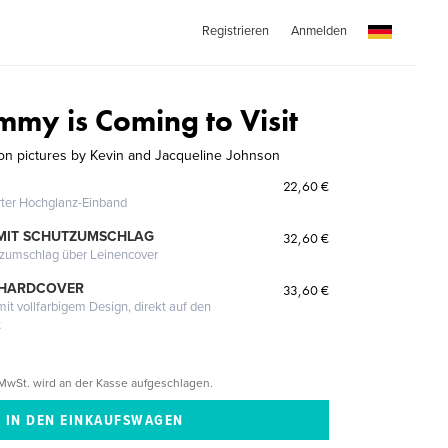
Registrieren
Anmelden
y is Coming to Visit
on pictures by Kevin and Jacqueline Johnson
22,60 €
erter Hochglanz-Einband
MIT SCHUTZUMSCHLAG
32,60 €
tzumschlag über Leinencover
 HARDCOVER
33,60 €
it vollfarbigem Design, direkt auf den
t
MwSt. wird an der Kasse aufgeschlagen.