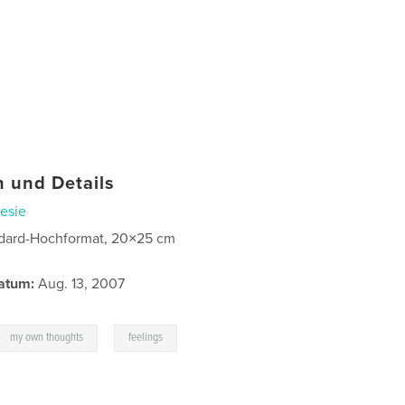
 und Details
esie
dard-Hochformat, 20×25 cm
atum:
Aug. 13, 2007
,
my own thoughts
feelings