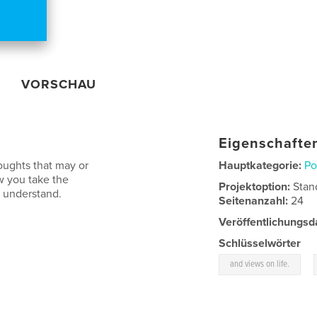
VORSCHAU
Eigenschaften
oughts that may or
Hauptkategorie:
Po
w you take the
Projektoption:
Stan
l understand.
Seitenanzahl:
24
Veröffentlichungsd
Schlüsselwörter
,
and views on life.