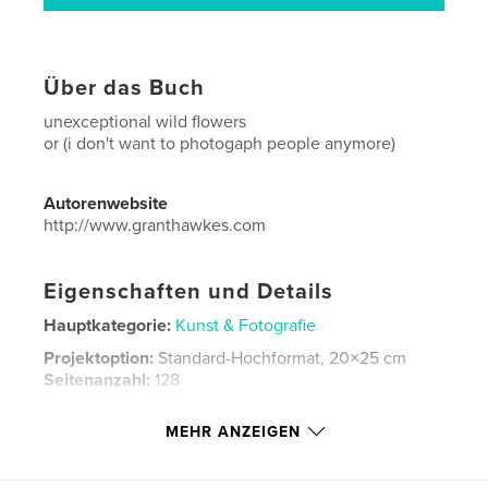
Über das Buch
unexceptional wild flowers
or (i don't want to photogaph people anymore)
Autorenwebsite
http://www.granthawkes.com
Eigenschaften und Details
Hauptkategorie:
Kunst & Fotografie
Projektoption:
Standard-Hochformat, 20×25 cm
Seitenanzahl:
128
ISBN
MEHR ANZEIGEN
Bedrucktes Hardcover: 9781367502864
Veröffentlichungsdatum:
Juli 03, 2016