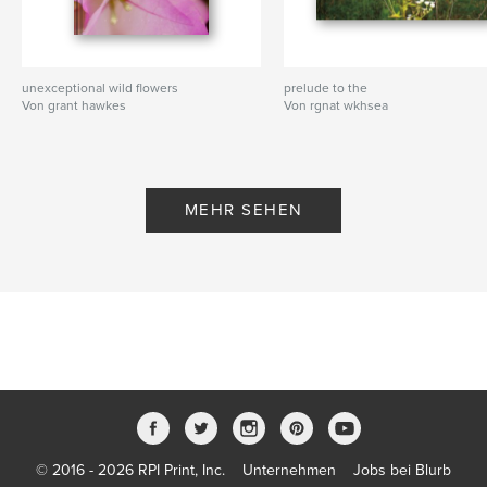
unexceptional wild flowers
prelude to the
Von grant hawkes
Von rgnat wkhsea
MEHR SEHEN
© 2016 - 2026 RPI Print, Inc.
Unternehmen
Jobs bei Blurb