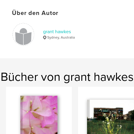
Sprache
English
Schlüsselwörter
Über den Autor
,
,
,
flowers
south america
new york
grant hawkes
plastic bags
Sydney, Australia
Bücher von grant hawkes