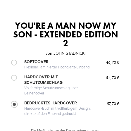
YOU'RE A MAN NOW MY
SON - EXTENDED EDITION
2
von
JOHN STADNICKI
SOFTCOVER
46,70 €
Flexibler, laminierter Hochglanz-Einband
HARDCOVER MIT
54,70 €
SCHUTZUMSCHLAG
Vollfarbige Schutzumschlag über
Leinencover
BEDRUCKTES HARDCOVER
57,70 €
Hardcover-Buch mit vollfarbigem Design,
direkt auf den Einband gedruckt
Die MwSt. wird an der Kasse aufgeschlagen.