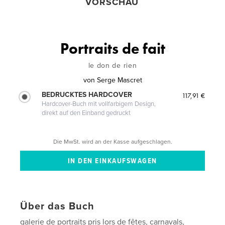
VORSCHAU
Portraits de fait
le don de rien
von
Serge Mascret
BEDRUCKTES HARDCOVER
117,91 €
Hardcover-Buch mit vollfarbigem Design,
direkt auf den Einband gedruckt
Die MwSt. wird an der Kasse aufgeschlagen.
Über das Buch
galerie de portraits pris lors de fêtes, carnavals,