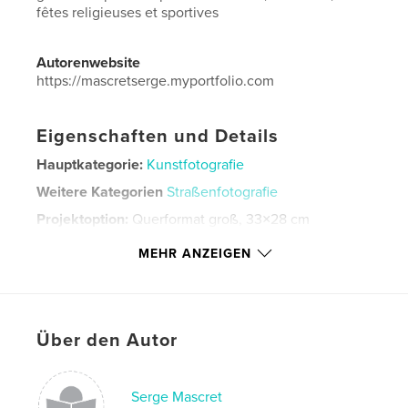
fêtes religieuses et sportives
Autorenwebsite
https://mascretserge.myportfolio.com
Eigenschaften und Details
Hauptkategorie:
Kunstfotografie
Weitere Kategorien
Straßenfotografie
Projektoption:
Querformat groß, 33×28 cm
Seitenanzahl:
74
MEHR ANZEIGEN
Veröffentlichungsdatum:
Feb. 23, 2016
Sprache
French
Schlüsselwörter
Über den Autor
,
,
carnavals
portrait de fêtes
nouvel an chinois
Serge Mascret