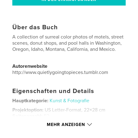
Über das Buch
A collection of surreal color photos of motels, street
scenes, donut shops, and pool halls in Washington,
Oregon, Idaho, Montana, California, and Mexico.
Autorenwebsite
http://www.quietlygoingtopieces.tumblr.com
Eigenschaften und Details
Hauptkategorie:
Kunst & Fotografie
Projektoption:
US Letter-Format, 22×28 cm
Seitenanzahl:
52
MEHR ANZEIGEN
Veröffentlichungsdatum:
Aug. 03, 2015
Sprache
English