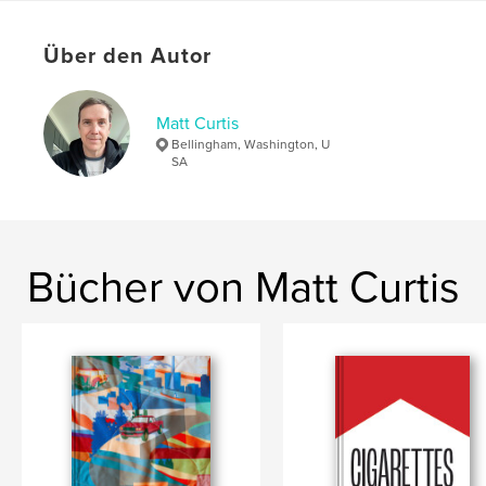
Schlüsselwörter
,
,
,
,
Über den Autor
west
road trip
surreal
color
photography
Matt Curtis
Bellingham, Washington, U
SA
Bücher von Matt Curtis