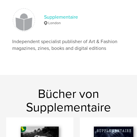
Schlüsselwörter
,
,
,
pin up boys
male models
topless
Supplementaire
,
,
underwear
swimwear
nude
London
,
naked
,
yearbook fanzine
Independent specialist publisher of Art & Fashion
magazines, zines, books and digital editions
Bücher von
Supplementaire