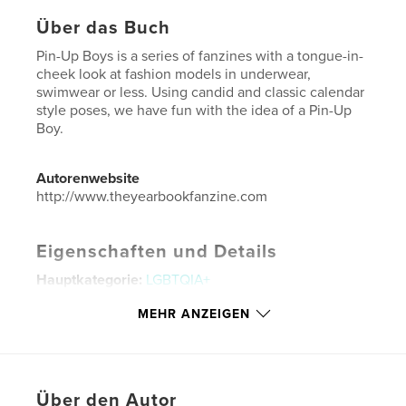
Über das Buch
Pin-Up Boys is a series of fanzines with a tongue-in-
cheek look at fashion models in underwear,
swimwear or less. Using candid and classic calendar
style poses, we have fun with the idea of a Pin-Up
Boy.
Autorenwebsite
http://www.theyearbookfanzine.com
Eigenschaften und Details
Hauptkategorie:
LGBTQIA+
Projektoption:
US Letter-Format, 22×28 cm
MEHR ANZEIGEN
Seitenanzahl:
56
Veröffentlichungsdatum:
Juli 26, 2015
Sprache
English
Über den Autor