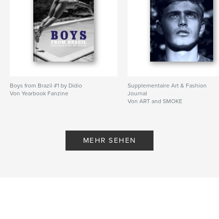
Boys from Brazil #1 by Didio
Supplementaire Art & Fashion
Von Yearbook Fanzine
Journal
Von ART and SMOKE
MEHR SEHEN