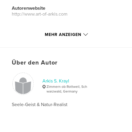
Autorenwebsite
http://www.art-of-arkis.com
Eigenschaften und Details
MEHR ANZEIGEN
Hauptkategorie:
Bildende Kunst
Projektoption:
Standard-Hochformat, 20×25 cm
Seitenanzahl:
44
Über den Autor
ISBN
Hardcover mit Schutzumschlag: 9781320876094
Softcover: 9781320876070
Arkis S. Krayl
Zimmern ob Rottweil, Sch
Bedrucktes Hardcover: 9781320876087
warzwald, Germany
Veröffentlichungsdatum:
März 15, 2015
Seele-Geist & Natur-Realist
Sprache
German
Schlüsselwörter
,
,
Visionary Art
Phantastischer Realismus