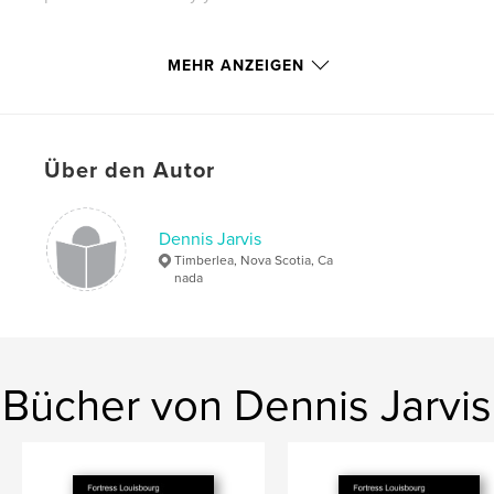
Eigenschaften und Details
MEHR ANZEIGEN
Hauptkategorie:
Reisen
Projektoption:
Standard-Hochformat, 20×25 cm
Seitenanzahl:
436
Über den Autor
Veröffentlichungsdatum:
März 13, 2015
Sprache
English
Dennis Jarvis
Timberlea, Nova Scotia, Ca
nada
Bücher von Dennis Jarvis