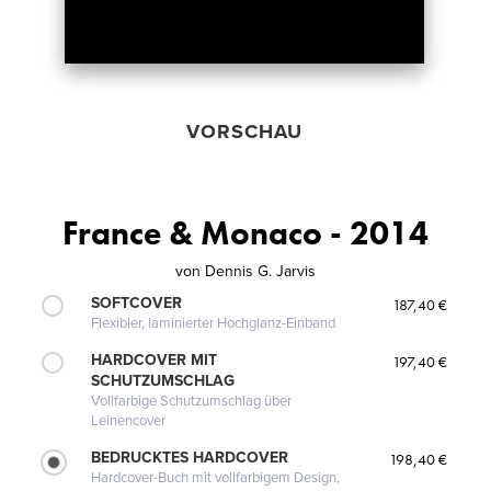
VORSCHAU
France & Monaco - 2014
von
Dennis G. Jarvis
SOFTCOVER
187,40 €
Flexibler, laminierter Hochglanz-Einband
HARDCOVER MIT
197,40 €
SCHUTZUMSCHLAG
Vollfarbige Schutzumschlag über
Leinencover
BEDRUCKTES HARDCOVER
198,40 €
Hardcover-Buch mit vollfarbigem Design,