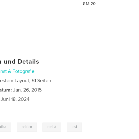
€15.20
 und Details
nst & Fotografie
estem Layout, 51 Seiten
atum:
Jan. 26, 2015
Juni 18, 2024
,
,
,
,
utica
onirico
realtà
test