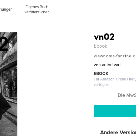
Eigenes Buch
inungen
veröffentlichen
vn02
Ebook
viewnotes-fanzine di
von
autori vari
EBOOK
Für Amazon Kindle Fire
verfügbar.
Die MwSt
Andere Versio