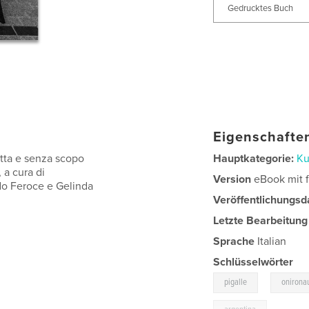
Gedrucktes Buch
Eigenschaften
otta e senza scopo
Hauptkategorie:
Ku
 a cura di
Version
eBook mit f
do Feroce e Gelinda
Veröffentlichungsd
Letzte Bearbeitung
Sprache
Italian
Schlüsselwörter
,
pigalle
onirona