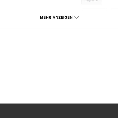
argentina
,
buenosaires
,
bu
MEHR ANZEIGEN
biancoenero
,
fo
myanmar
,
arte
fotografia
,
rivist