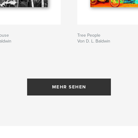
House
Tree People
aldwin
Von D. L. Baldwin
MEHR SEHEN