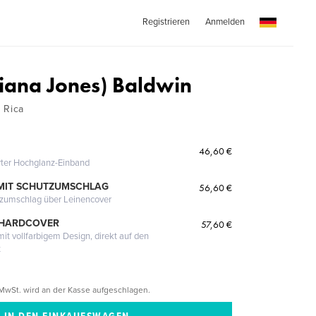
Registrieren
Anmelden
diana Jones) Baldwin
 Rica
46,60 €
erter Hochglanz-Einband
MIT SCHUTZUMSCHLAG
56,60 €
tzumschlag über Leinencover
 HARDCOVER
57,60 €
it vollfarbigem Design, direkt auf den
t
MwSt. wird an der Kasse aufgeschlagen.