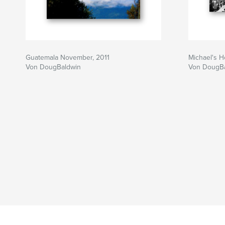
Guatemala November, 2011
Michael's 
Von DougBaldwin
Von DougB