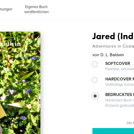
Eigenes Buch
inungen
veröffentlichen
Jared (In
Adventures in Costa
von
D. L. Baldwin
SOFTCOVER
Flexibler, lamini
HARDCOVER 
Vollfarbige Schu
BEDRUCKTES
Hardcover-Buch m
Einband gedruck
Die 