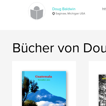
Doug Baldwin
ht
Saginaw, Michigan USA
Bücher von Dou