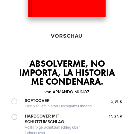
VORSCHAU
ABSOLVERME, NO
IMPORTA, LA HISTORIA
ME CONDENARA.
von
ARMANDO MUNOZ
SOFTCOVER
5,81 €
Flexibler, laminierter Hochglanz-Einband
HARDCOVER MIT
18,38 €
SCHUTZUMSCHLAG
Vollfarbige Schutzumschlag über
Leinencover