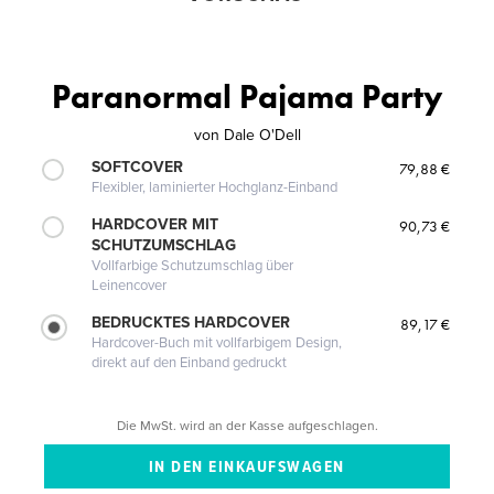
Paranormal Pajama Party
von
Dale O'Dell
SOFTCOVER
79,88 €
Flexibler, laminierter Hochglanz-Einband
HARDCOVER MIT
90,73 €
SCHUTZUMSCHLAG
Vollfarbige Schutzumschlag über
Leinencover
BEDRUCKTES HARDCOVER
89,17 €
Hardcover-Buch mit vollfarbigem Design,
direkt auf den Einband gedruckt
Die MwSt. wird an der Kasse aufgeschlagen.