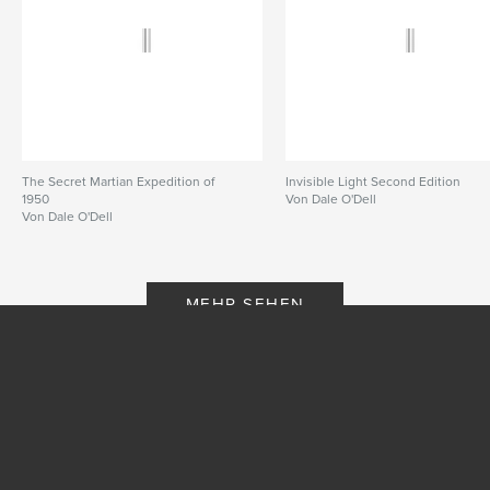
The Secret Martian Expedition of
Invisible Light Second Edition
1950
Von Dale O'Dell
Von Dale O'Dell
MEHR SEHEN