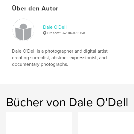
Über den Autor
,
monsters
bigfoot
,
portfolio
,
photography
,
digital
,
art
Dale O'Dell
Prescott, AZ 86301 USA
Dale O'Dell is a photographer and digital artist
creating surrealist, abstract-expressionist, and
documentary photographs.
Bücher von Dale O'Dell