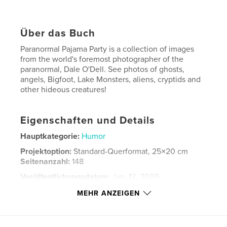
Über das Buch
Paranormal Pajama Party is a collection of images
from the world's foremost photographer of the
paranormal, Dale O'Dell. See photos of ghosts,
angels, Bigfoot, Lake Monsters, aliens, cryptids and
other hideous creatures!
Eigenschaften und Details
Hauptkategorie:
Humor
Projektoption:
Standard-Querformat, 25×20 cm
Seitenanzahl:
148
Veröffentlichungsdatum:
Jan. 12, 2009
Sprache
English
MEHR ANZEIGEN
Schlüsselwörter
,
,
,
,
humor
surreal
surrealism
ghosts