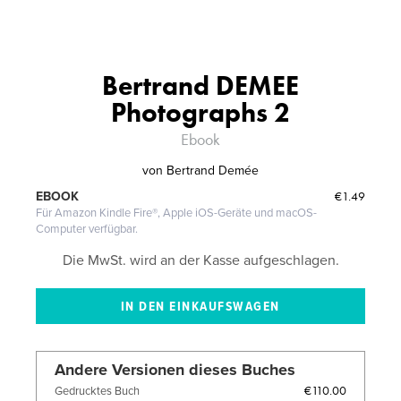
Bertrand DEMEE
Photographs 2
Ebook
von
Bertrand Demée
€1.49
EBOOK
Für Amazon Kindle Fire®, Apple iOS-Geräte und macOS-
Computer verfügbar.
Die MwSt. wird an der Kasse aufgeschlagen.
Andere Versionen dieses Buches
€110.00
Gedrucktes Buch