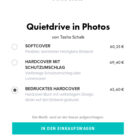
Quietdrive in Photos
von
Tasha Schalk
SOFTCOVER
60,25 €
Flexibler, laminierter Hochglanz-Einband
HARDCOVER MIT
69,40 €
SCHUTZUMSCHLAG
Vollfarbige Schutzumschlag über
Leinencover
BEDRUCKTES HARDCOVER
45,60 €
Hardcover-Buch mit vollfarbigem Design,
direkt auf den Einband gedruckt
Die MwSt. wird an der Kasse aufgeschlagen.