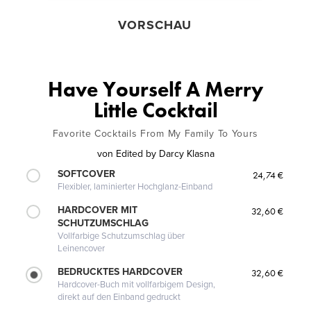
VORSCHAU
Have Yourself A Merry
Little Cocktail
Favorite Cocktails From My Family To Yours
von
Edited by Darcy Klasna
SOFTCOVER
24,74 €
Flexibler, laminierter Hochglanz-Einband
HARDCOVER MIT
32,60 €
SCHUTZUMSCHLAG
Vollfarbige Schutzumschlag über
Leinencover
BEDRUCKTES HARDCOVER
32,60 €
Hardcover-Buch mit vollfarbigem Design,
direkt auf den Einband gedruckt