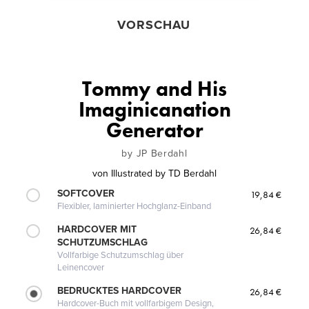
VORSCHAU
Tommy and His
Imaginicanation
Generator
by JP Berdahl
von
Illustrated by TD Berdahl
SOFTCOVER
19,84 €
Flexibler, laminierter Hochglanz-Einband
HARDCOVER MIT
26,84 €
SCHUTZUMSCHLAG
Vollfarbige Schutzumschlag über
Leinencover
BEDRUCKTES HARDCOVER
26,84 €
Hardcover-Buch mit vollfarbigem Design,