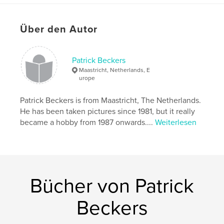
known and lesser known, small and large ones.
Über den Autor
Eigenschaften und Details
Projektoption:
Standard-Querformat, 25×20 cm
Patrick Beckers
Seitenanzahl:
440
Maastricht, Netherlands, E
urope
Veröffentlichungsdatum:
Okt. 17, 2012
Schlüsselwörter
Patrick Beckers is from Maastricht, The Netherlands.
,
,
,
Schlösser
Burgen
Deutschland
Castles
He has been taken pictures since 1981, but it really
became a hobby from 1987 onwards....
Weiterlesen
,
,
Palaces
Germany
,
Neuschwanstein
,
Hohenzollern
,
Moritzburg
,
Rhine
,
Mosel
,
Kastelen
,
paleizen
,
Bücher von Patrick
Duitsland
,
architecture
Beckers