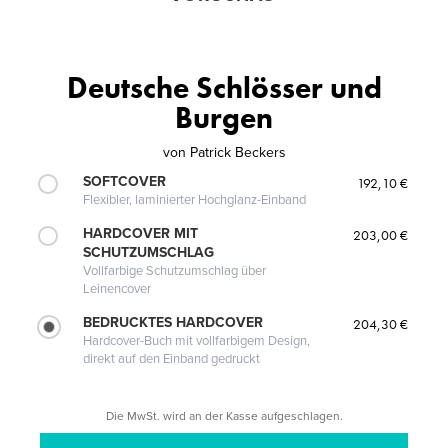
Deutsche Schlösser und
Burgen
von
Patrick Beckers
SOFTCOVER
192,10 €
Flexibler, laminierter Hochglanz-Einband
HARDCOVER MIT
203,00 €
SCHUTZUMSCHLAG
Vollfarbige Schutzumschlag über
Leinencover
BEDRUCKTES HARDCOVER
204,30 €
Hardcover-Buch mit vollfarbigem Design,
direkt auf den Einband gedruckt
Die MwSt. wird an der Kasse aufgeschlagen.