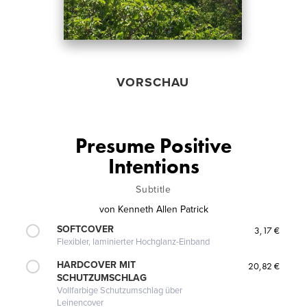
VORSCHAU
Presume Positive
Intentions
Subtitle
von
Kenneth Allen Patrick
SOFTCOVER
3,17 €
Flexibler, laminierter Hochglanz-Einband
HARDCOVER MIT
20,82 €
SCHUTZUMSCHLAG
Vollfarbige Schutzumschlag über
Leinencover