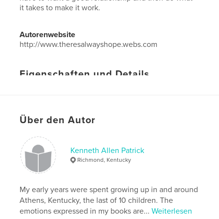
it takes to make it work.
Autorenwebsite
http://www.theresalwayshope.webs.com
Eigenschaften und Details
Hauptkategorie:
Persönliche Weiterbildung
Projektoption:
13×20 cm
Seitenanzahl:
32
Über den Autor
Veröffentlichungsdatum:
Juli 09, 2012
Sprache
English
Kenneth Allen Patrick
Schlüsselwörter
Richmond, Kentucky
,
relationships
love
My early years were spent growing up in and around
Athens, Kentucky, the last of 10 children. The
emotions expressed in my books are...
Weiterlesen