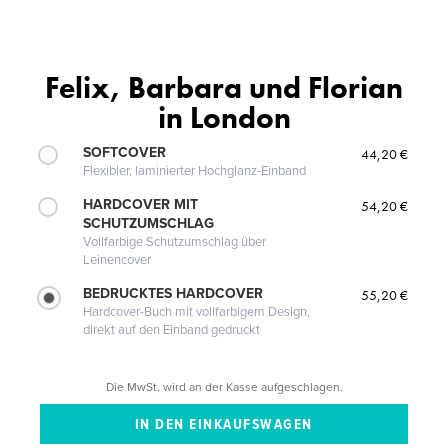
Felix, Barbara und Florian
in London
SOFTCOVER
44,20 €
Flexibler, laminierter Hochglanz-Einband
HARDCOVER MIT
54,20 €
SCHUTZUMSCHLAG
Vollfarbige Schutzumschlag über
Leinencover
BEDRUCKTES HARDCOVER
55,20 €
Hardcover-Buch mit vollfarbigem Design,
direkt auf den Einband gedruckt
Die MwSt. wird an der Kasse aufgeschlagen.